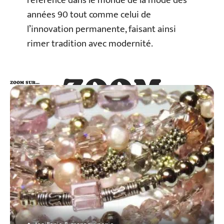
référence dans le monde de la mode des
années 90 tout comme celui de
l’innovation permanente, faisant ainsi
rimer tradition avec modernité.
ZOOM
ZOOM SUR…
SUR…