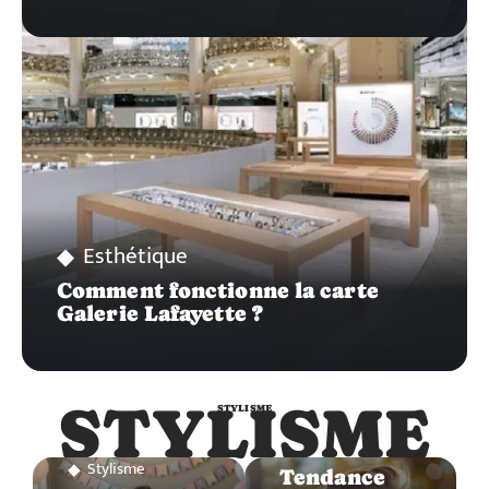
Esthétique
Comment fonctionne la carte
Galerie Lafayette ?
STYLISME
STYLISME
Stylisme
Stylisme
Tendance