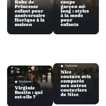
Robe de
coupe
Princesse
garçon mi-
enfant pour
long : styles
anniversaire
à la mode
féerique à la
pour
maison
enfants
Stylisme
Nice
couture avis
comparés
Stylisme
aux autres
Virginie
couturiers
Bustin : qui
de Nice
est-elle ?