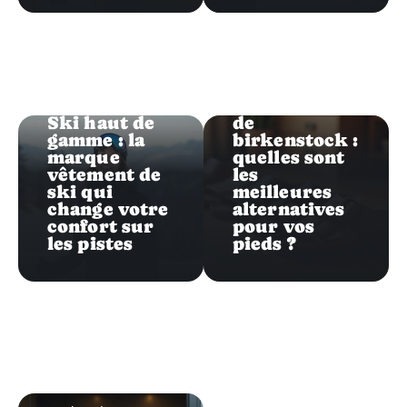
Shopping
Shopping
Concurrents
Ski haut de
de
gamme : la
birkenstock :
marque
quelles sont
vêtement de
les
ski qui
meilleures
change votre
alternatives
confort sur
pour vos
les pistes
pieds ?