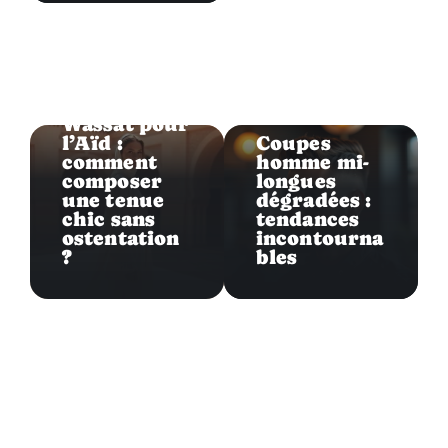
Stylisme
Stylisme
Wassat pour
l’Aïd :
Coupes
comment
homme mi-
composer
longues
une tenue
dégradées :
chic sans
tendances
ostentation
incontourna
?
bles