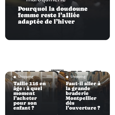
Pourquoi la doudoune
femme reste l’alliée
adaptée de l’hiver
SHOPPING
SHOPPING
Shopping
Shopping
Taille 116 en
Faut-il aller à
âge : à quel
la grande
moment
braderie
l’acheter
Montpellier
pour son
dès
enfant ?
l’ouverture ?