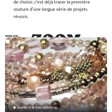
de choisir, c’est déjà tracer la première
couture d’une longue série de projets
réussis.
ZOOM
ZOOM SUR…
SUR…
Joaillerie & maroquinerie