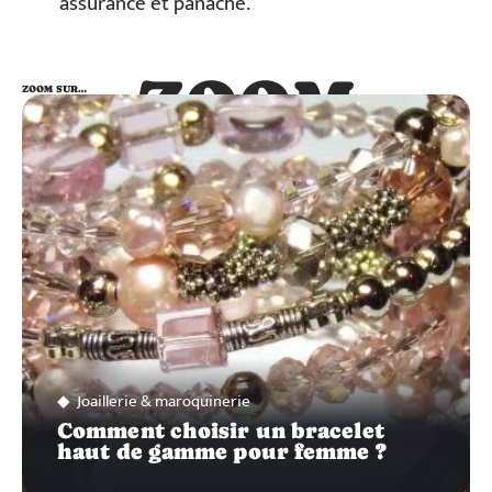
assurance et panache.
ZOOM
ZOOM SUR…
SUR…
Joaillerie & maroquinerie
Comment choisir un bracelet
haut de gamme pour femme ?