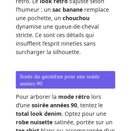
rétro. Le
look rétro
s’ajuste selon
l’humeur : un
sac banane
remplace
une pochette, un
chouchou
dynamise une queue-de-cheval
stricte. Ce sont ces détails qui
insufflent l’esprit nineties sans
surcharger la silhouette.
Sortir du quotidien pour une soirée
années 90
Pour arborer la
mode rétro
lors
d’une
soirée années 90
, tentez le
total look denim
. Optez pour une
robe nuisette
satinée, portée sur un
tee-shirt
blanc ou accompagnée d’un