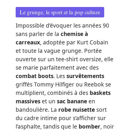
Le grunge, le sport et la pop culture
Impossible d’évoquer les années 90
sans parler de la
chemise à
carreaux
, adoptée par Kurt Cobain
et toute la vague grunge. Portée
ouverte sur un tee-shirt oversize, elle
se marie parfaitement avec des
combat boots
. Les
survêtements
griffés Tommy Hilfiger ou Reebok se
multiplient, combinés à des
baskets
massives
et un
sac banane
en
bandoulière. La
robe nuisette
sort
du cadre intime pour s’afficher sur
l’asphalte, tandis que le
bomber
, noir