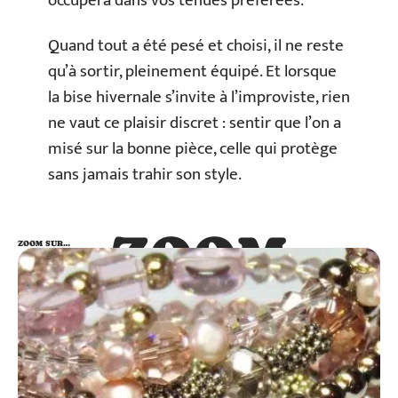
occupera dans vos tenues préférées.
Quand tout a été pesé et choisi, il ne reste
qu’à sortir, pleinement équipé. Et lorsque
la bise hivernale s’invite à l’improviste, rien
ne vaut ce plaisir discret : sentir que l’on a
misé sur la bonne pièce, celle qui protège
sans jamais trahir son style.
ZOOM
ZOOM SUR…
SUR…