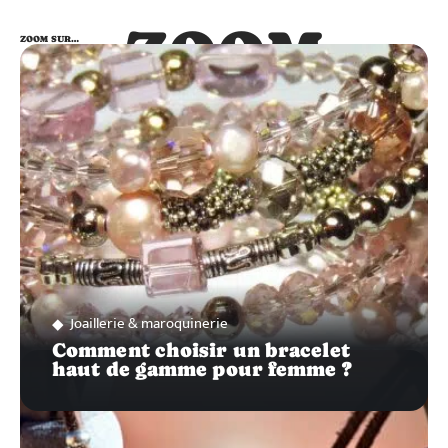
ZOOM
ZOOM SUR…
SUR…
Joaillerie & maroquinerie
Comment choisir un bracelet
haut de gamme pour femme ?