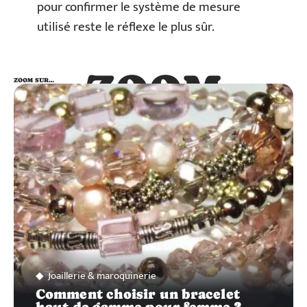
pour confirmer le système de mesure
utilisé reste le réflexe le plus sûr.
ZOOM
ZOOM SUR…
SUR…
Joaillerie & maroquinerie
Comment choisir un bracelet
haut de gamme pour femme ?