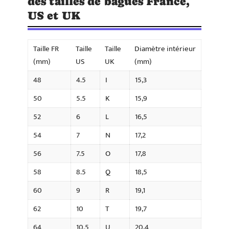
des tailles de bagues France,
US et UK
Taille FR
Taille
Taille
Diamètre intérieur
(mm)
US
UK
(mm)
48
4.5
I
15,3
50
5.5
K
15,9
52
6
L
16,5
54
7
N
17,2
56
7.5
O
17,8
58
8.5
Q
18,5
60
9
R
19,1
62
10
T
19,7
64
10.5
U
20,4