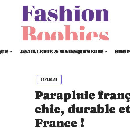
QUE
JOAILLERIE & MAROQUINERIE
SHOP
STYLISME
Parapluie franç
chic, durable e
France !