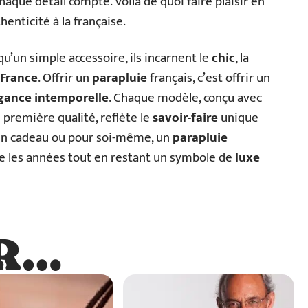
chaque détail compte. Voilà de quoi faire plaisir en
henticité à la française.
qu’un simple accessoire, ils incarnent le
chic
, la
 France
. Offrir un
parapluie
français, c’est offrir un
gance intemporelle
. Chaque modèle, conçu avec
première qualité, reflète le
savoir-faire
unique
r un cadeau ou pour soi-même, un
parapluie
e les années tout en restant un symbole de
luxe
R…
…