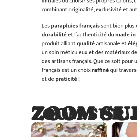
initiales ou choisir ses propres coloris, 
combinant originalité, exclusivité et aut
Les
parapluies français
sont bien plus 
durabilité
et l’authenticité du
made in
produit alliant
qualité
artisanale et
élé
un soin méticuleux et des matériaux de 
des artisans français. Que ce soit pou
français est un choix
raffiné
qui travers
et de
praticité
!
ZOOM SU
ZOOM SUR