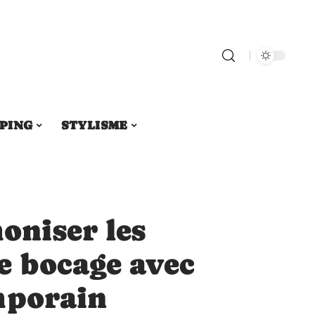
PING
STYLISME
niser les
e bocage avec
mporain