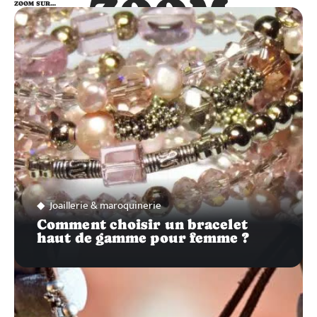
ZOOM
ZOOM SUR…
SUR…
Joaillerie & maroquinerie
Comment choisir un bracelet
haut de gamme pour femme ?