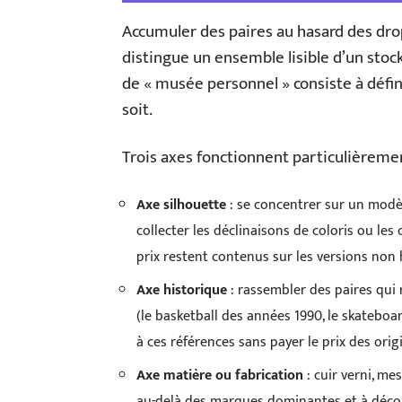
Accumuler des paires au hasard des drop
distingue un ensemble lisible d’un stock
de « musée personnel » consiste à défin
soit.
Trois axes fonctionnent particulièremen
Axe silhouette
: se concentrer sur un modè
collecter les déclinaisons de coloris ou les
prix restent contenus sur les versions non 
Axe historique
: rassembler des paires qui
(le basketball des années 1990, le skatebo
à ces références sans payer le prix des orig
Axe matière ou fabrication
: cuir verni, me
au-delà des marques dominantes et à décou