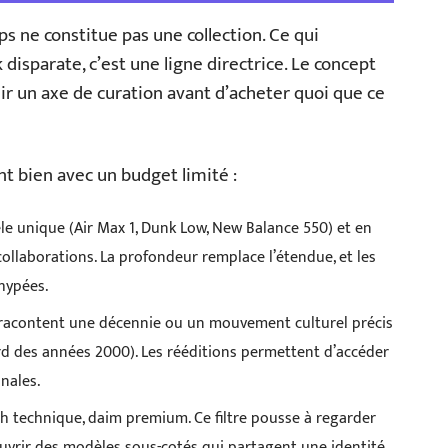
s ne constitue pas une collection. Ce qui
 disparate, c’est une ligne directrice. Le concept
ir un axe de curation avant d’acheter quoi que ce
t bien avec un budget limité :
le unique (Air Max 1, Dunk Low, New Balance 550) et en
 collaborations. La profondeur remplace l’étendue, et les
hypées.
 racontent une décennie ou un mouvement culturel précis
ard des années 2000). Les rééditions permettent d’accéder
inales.
sh technique, daim premium. Ce filtre pousse à regarder
vrir des modèles sous-cotés qui partagent une identité