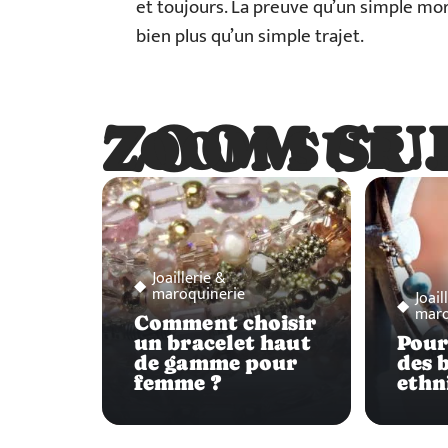
et toujours. La preuve qu’un simple mo
bien plus qu’un simple trajet.
ZOOM SU
ZOOM SUR
Joaillerie &
maroquinerie
Joail
maro
Comment choisir
un bracelet haut
Pour
de gamme pour
des 
femme ?
ethn