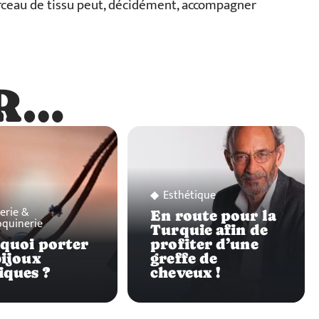
rceau de tissu peut, décidément, accompagner
R…
…
Esthétique
lerie &
En route pour la
quinerie
Turquie afin de
quoi porter
profiter d’une
bijoux
greffe de
iques ?
cheveux !