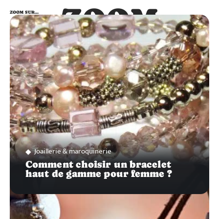
ZOOM
ZOOM SUR…
SUR…
Joaillerie & maroquinerie
Comment choisir un bracelet
haut de gamme pour femme ?